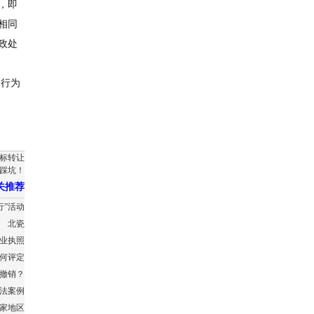
，即
相同
政处
述行为
商标转让
心踩坑！
关推荐
行”活动
北瓷
业执照
何评定
撤销？
违法案例
国家地区