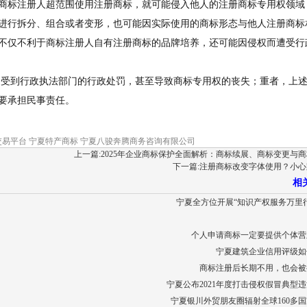
商标注册人超范围使用注册商标，就可能侵入他人的注册商标专用权领域
进行拆分、组合或者变形，也可能因实际使用的商标形态与他人注册商标
不仅不利于商标注册人自有注册商标的品牌培养，还可能因侵权而遭受行
，受到行政执法部门的行政处罚，甚至导致商标专用权的丧失；重者，上
要承担民事责任。
易平台 宁夏特产商标 宁夏八骏奔腾商务咨询有限公司
上一篇:2025年企业商标保护全面解析：商标续展、商标变更与
下一篇:注册商标改变字体使用？小
相
宁夏全方位开展“知识产权服务万里
个人申请商标一定要提供个体营
宁夏建筑企业信用评级如
商标注册后长期不用，也会被
宁夏公布2021年度打击侵权假冒典型
宁夏银川外贸朋友圈辐射全球160多