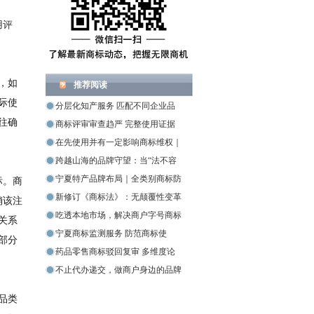
用评
，如
推荐阅读
际使
分层化知产服务 匹配不同企业品
往确
商标评审审查趋严 完整使用证据
在先使用并有一定影响商标维权｜
跨越山海的品牌守望：当“法不容
宁夏特产品牌布局｜全类别商标防
标。商
新修订《商标法》：无颠覆性变革
销该注
吃透本地市场，解决商户字号商标
关系
宁夏商标监测服务 防范商标使
部分
药品零售商标驳回复审 多维度论
不止代办递交，做商户身边的品牌
品类