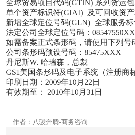
全球贸易项目代码
(GTIN)
系列货运包
单个资产标识符
(GIAI)
及可回收资产
新增全球定位号码
(GLN)
全球服务标
法定公司全球定位号码：
08547550X
如需备案正式条形码，请使用下列号
公司条形码预设号码：
85475XXX
丹尼斯
W.
哈瑞森，总裁
GS1
美国条形码及电子系统（注册商
印刷日期：
2009
年
10
月
22
日
有效期至：
2010
年
10
月
31
日
作者：八骏奔腾-商务咨询